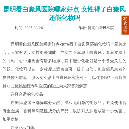
昆明看白癜风医院哪家好点-女性得了白癜风
还能化妆吗
我
要
挂
时间: 2025-03-26
作者: 昆明白癜风医院
号
昆明
看白癜风
医院哪家好点-女性得了白癜风还能化妆吗？爱美之
心，人皆有之，女性更是如此。当女性不幸患上白癜风，看着皮肤上
的白斑，心中难免会有诸多顾虑，其中能否化妆就是一个备受关注的
问题。化妆可以在一定程度上遮盖白斑，提升自信，但
白癜风患者
的
皮肤较为敏感，那么女性患上白癜风后究竟可不可以化妆呢?下面就由
昆明
白癜风治疗
专科医院的医生为大家答疑解惑!
选择合适的化妆品
白癜风患者应选择成分天然、温和无刺激的化妆品，避免使用含
有重金属、香料等刺激性成分的产品，以防对皮肤造成进一步伤害，
加重病情。
注意化妆频率