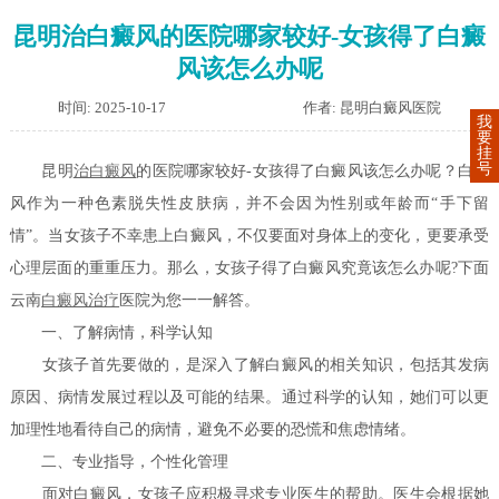
昆明治白癜风的医院哪家较好-女孩得了白癜
风该怎么办呢
时间: 2025-10-17
作者: 昆明白癜风医院
我
要
挂
号
昆明
治白癜风
的医院哪家较好-女孩得了白癜风该怎么办呢？白癜
风作为一种色素脱失性皮肤病，并不会因为性别或年龄而“手下留
情”。当女孩子不幸患上白癜风，不仅要面对身体上的变化，更要承受
心理层面的重重压力。那么，女孩子得了白癜风究竟该怎么办呢?下面
云南
白癜风治疗
医院为您一一解答。
一、了解病情，科学认知
女孩子首先要做的，是深入了解白癜风的相关知识，包括其发病
原因、病情发展过程以及可能的结果。通过科学的认知，她们可以更
加理性地看待自己的病情，避免不必要的恐慌和焦虑情绪。
二、专业指导，个性化管理
面对白癜风，女孩子应积极寻求专业医生的帮助。医生会根据她