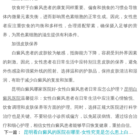
饮食对于白癜风患者的康复同样重要。偏食和挑食的习惯会导致
体内微量元素失衡，进而影响黑色素细胞的正常生成。因此，女性患
者应注重饮食的均衡和多样性，合理搭配荤素，确保摄入足够的营
养，为黑色素细胞的滋生提供有利条件。
加强皮肤保养
白癜风患者的皮肤较为敏感，抵御能力下降，容易受到外界因素
的刺激。因此，女性患者在日常生活中应特别注意皮肤的保养，避免
外伤感染和强紫外线的照射。选择温和的护肤品，保持皮肤清洁和湿
润，有助于减少白癜风的复发和加重。
昆明白癜风哪家医院好-女性白癜风患者日常应怎么护理？
昆明白
癜风医院
温馨提示：女性白癜风患者在日常生活中应注重心情愉悦、
饮食调理和皮肤保养等方面的护理。同时，选择正规大医院进行科学
治疗也是关键。不要轻信小诊所或偏方，以免延误病情。通过综合治
疗和细心护理，相信女性白癜风患者能够早日恢复健康，重拾自信。
昆明看白癜风的医院在哪里-女性究竟是怎么患上白癜风的呢
下一篇：