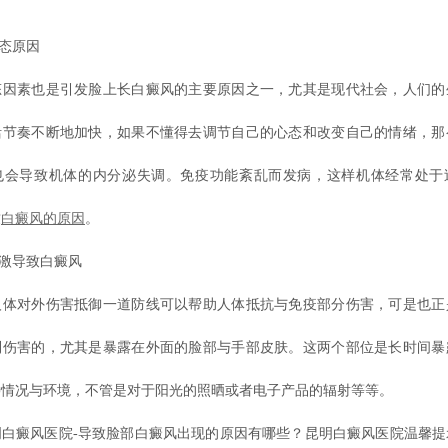
态原因
素也是引发脸上长白癜风的主要原因之一，尤其是现代社会，人们的
活节奏不断地加快，如果不懂得去调节自己的心态和改变自己的情绪，那
也会导致机体的内分泌失调。免疫功能紊乱而发病，这样机体经常处于
致
白癜风的原因
。
激导致白癜风
对外伤害抵御一道防线可以帮助人体抵抗与免疫部分伤害，可是也正
到伤害的，尤其是暴露在外面的脸部与手部皮肤。这两个部位是长时间暴
种情况与环境，不管是对于阳光的照晒或者电子产品的辐射等等。
癜风医院-导致脸部白癜风出现的原因有哪些？昆明白癜风医院温馨提