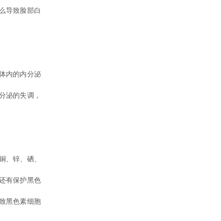
么导致脸部白
体内的内分泌
分泌的失调，
铜、锌、硒、
还有保护黑色
致黑色素细胞