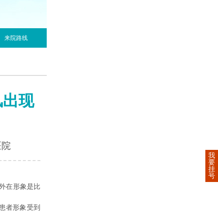
来院路线
风出现
医院
我
要
挂
号
外在形象是比
患者形象受到