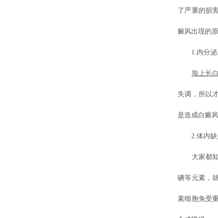
了严重的损
癜风出现的原
1.内分泌
脸上长
失调，所以
是造成白癜
2.体内缺
大家都知道
碘等元素，
素细胞免受