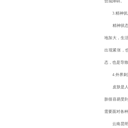
合成障碍。
3.精神状
精神状态因
地加大，生
出现紧张，
态，也是导
4.外界刺
皮肤是人体
肤很容易受
需要面对各
云南昆明白