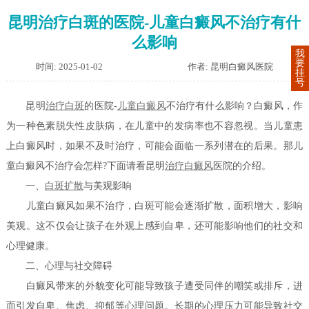
昆明治疗白斑的医院-儿童白癜风不治疗有什
么影响
我
要
时间: 2025-01-02
作者: 昆明白癜风医院
挂
号
昆明
治疗白斑
的医院-
儿童白癜风
不治疗有什么影响？白癜风，作
为一种色素脱失性皮肤病，在儿童中的发病率也不容忽视。当儿童患
上白癜风时，如果不及时治疗，可能会面临一系列潜在的后果。那儿
童白癜风不治疗会怎样?下面请看昆明
治疗白癜风
医院的介绍。
一、
白斑扩散
与美观影响
儿童白癜风如果不治疗，白斑可能会逐渐扩散，面积增大，影响
美观。这不仅会让孩子在外观上感到自卑，还可能影响他们的社交和
心理健康。
二、心理与社交障碍
白癜风带来的外貌变化可能导致孩子遭受同伴的嘲笑或排斥，进
而引发自卑、焦虑、抑郁等心理问题。长期的心理压力可能导致社交