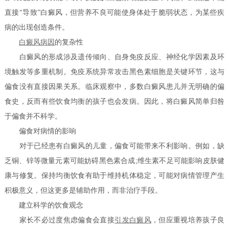
直接“导致”白癜风，但营养不良可能使身体处于脆弱状态，为某些疾
病的出现创造条件。
白癜风病因
的复杂性
白癜风的形成涉及遗传倾向、自身免疫反应、神经化学因素及环
境触发等多重机制。免疫系统异常攻击黑色素细胞是关键环节，这与
偏食没有直接因果关系。临床观察中，多数白癜风患儿并无明确的偏
食史，反而有些饮食均衡的孩子也会发病。因此，将白癜风简单归咎
于偏食并不科学。
偏食对病情的影响
对于已经患有白癜风的儿童，偏食可能带来不利影响。例如，缺
乏铜、锌等微量元素可能妨碍黑色素合成;维生素不足可能影响皮肤健
康与修复。保持均衡饮食有助于维持机体稳定，可能对病情管理产生
积极意义，但这更多是辅助作用，而非治疗手段。
建立科学的饮食观念
家长不必过度焦虑偏食会直接
引发白癜风
，但应重视培养孩子良