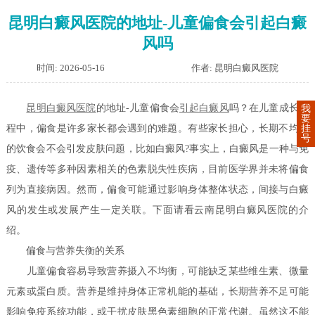
昆明白癜风医院的地址-儿童偏食会引起白癜
风吗
时间: 2026-05-16
作者: 昆明白癜风医院
昆明白癜风医院
的地址-儿童偏食会
引起白癜风
吗？在儿童成长过
我
要
挂
程中，偏食是许多家长都会遇到的难题。有些家长担心，长期不均衡
号
的饮食会不会引发皮肤问题，比如白癜风?事实上，白癜风是一种与免
疫、遗传等多种因素相关的色素脱失性疾病，目前医学界并未将偏食
列为直接病因。然而，偏食可能通过影响身体整体状态，间接与白癜
风的发生或发展产生一定关联。下面请看云南昆明白癜风医院的介
绍。
偏食与营养失衡的关系
儿童偏食容易导致营养摄入不均衡，可能缺乏某些维生素、微量
元素或蛋白质。营养是维持身体正常机能的基础，长期营养不足可能
影响免疫系统功能，或干扰皮肤黑色素细胞的正常代谢。虽然这不能