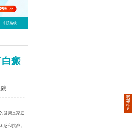
来院路线
了白癜
医院
我
要
挂
号
的健康是家庭
困惑和挑战。