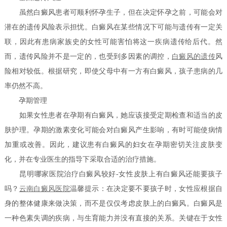
虽然白癜风患者可顺利怀孕生子，但在决定怀孕之前，可能会对
潜在的遗传风险表示担忧。白癜风在某些情况下可能与遗传有一定关
联，因此有患病家族史的女性可能害怕将这一疾病遗传给后代。然
而，遗传风险并不是一定的，也受到多因素的调控，
白癜风的遗传
风
险相对较低。根据研究，即使父母中有一方有白癜风，孩子患病的几
率仍然不高。
孕期管理
如果女性患者在孕期有白癜风，她应该接受定期检查和适当的皮
肤护理。孕期的激素变化可能会对白癜风产生影响，有时可能使病情
加重或改善。因此，建议患有白癜风的妇女在孕期密切关注皮肤变
化，并在专业医生的指导下采取合适的治疗措施。
昆明哪家医院治疗白癜风较好-女性皮肤上有白癜风还能要孩子
吗？
云南白癜风医院
温馨提示：在决定要不要孩子时，女性应根据自
身的整体健康来做决策，而不是仅仅考虑皮肤上的白癜风。白癜风是
一种色素失调的疾病，与生育能力并没有直接的关系。关键在于女性