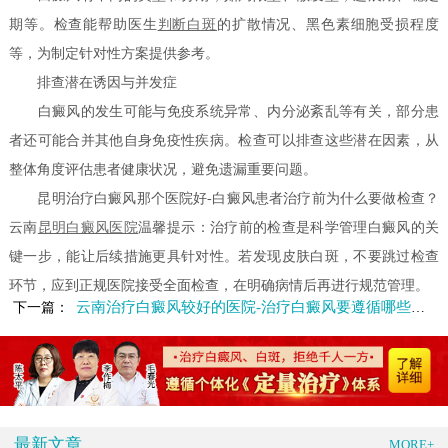
期等。检查能帮助医生
判断白斑
的扩散情况、黑色素细胞受损程度
等，为制定针对性方案提供参考。
排查潜在诱因与并发症
白癜风的发生可能与免疫系统异常、内分泌紊乱等有关，部分患
者还可能合并其他自身免疫性疾病。检查可以排查这些潜在因素，从
整体角度评估患者健康状况，避免遗漏重要问题。
昆明治疗白癜风那个医院好-白癜风患者治疗前为什么要做检查？
云南
昆明白癜风医院
温馨提示：治疗前的检查是科学管理白癜风的关
键一步，能让后续措施更具针对性。若发现皮肤白斑，不要跳过检查
环节，应到正规医院接受全面检查，在明确病情后再进行规范管理。
云南治疗白癜风较好的医院-治疗白癜风要遵循哪些原则
下一篇：
最新文章
MORE+