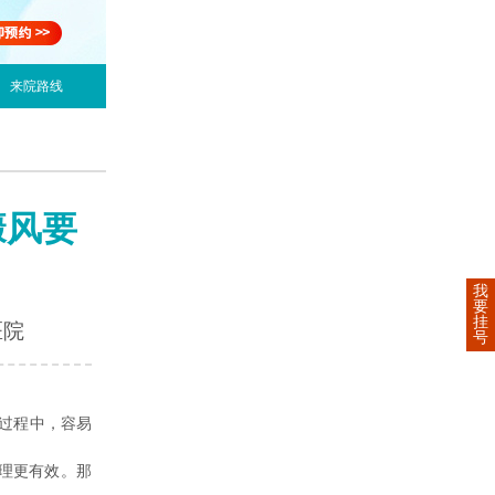
来院路线
癜风要
我
要
挂
医院
号
过程中，容易
理更有效。那