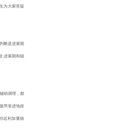
生为大家答疑
判断是进展期
肤;进展期和稳
辅助调理，都
。循序渐进地按
功近利加重病