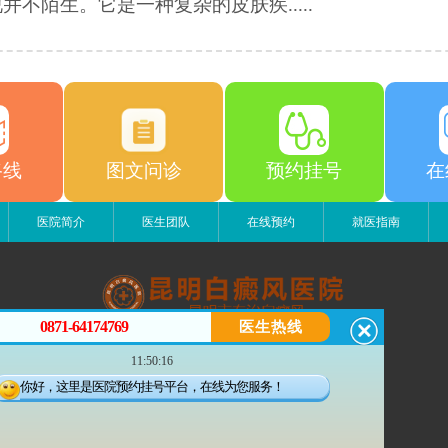
并不陌生。它是一种复杂的皮肤疾.....
路线
图文问诊
预约挂号
在
医院简介
医生团队
在线预约
就医指南
0871-64174769
医生热线
昆明白癜风医院
11:50:16
昆明市五华区护国路2号
版权所有：昆明白癜风医院
你好，这里是医院预约挂号平台，在线为您服务！
联系电话：13529142249
滇公安备 53010202000563号