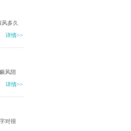
癜风多久
详情>>
癜风陪
详情>>
字对很