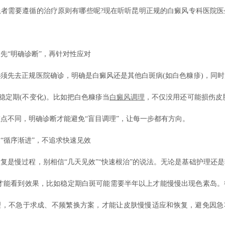
患者需要遵循的治疗原则有哪些呢?现在听听昆明正规的白癜风专科医院医
“明确诊断”，再针对性应对
先去正规医院确诊，明确是白癜风还是其他白斑病(如白色糠疹)，同时
是稳定期(不变化)。比如把白色糠疹当
白癜风调理
，不仅没用还可能损伤皮
点不同，明确诊断才能避免“盲目调理”，让每一步都有方向。
循序渐进”，不追求快速见效
是慢过程，别相信“几天见效”“快速根治”的说法。无论是基础护理还是
月才能看到效果，比如稳定期白斑可能需要半年以上才能慢慢出现色素岛
理，不急于求成、不频繁换方案，才能让皮肤慢慢适应和恢复，避免因急