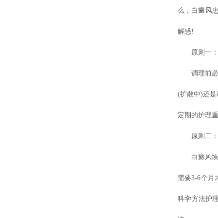
么，白癜风
解惑!
原则一：先
调理前必须
(扩散中)还
定期的护理重
原则二：“
白癜风恢复
需要3-6个
科学方法护