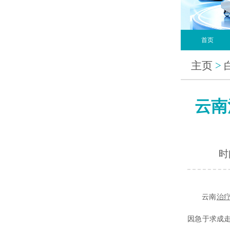
首页
主页
>
云南
时间
云南
治
因急于求成