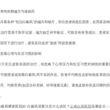
纯依赖偏方与速效药
着各种“包治白癜风”的偏方和秘方，部分患者病急乱投医，反而延误病
风治疗需基于医学证据，偏方缺乏科学验证，可能含有有害成分。患者应
指导下进行治疗，避免盲目追求“速效”而损害健康。
视心理与生活习惯的影响
关注皮肤表面的治疗，却忽略了心理压力和生活习惯对病情的重要
绪可能诱发或加重白癜风;而不良的作息、饮食不均衡也会影响免疫系统功
导、均衡营养(如适当补充铜、锌等微量元素)、避免皮肤外伤及日晒灼
情。
风哪家医院好-白癜风需要注意什么误区？
云南白斑医院
温馨提示：