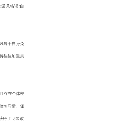
常见错误?白
风属于自身免
解往往加重患
且存在个体差
控制病情、促
获得了明显改