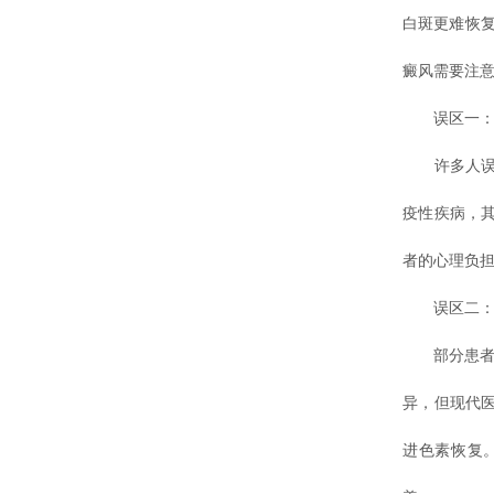
白斑更难恢
癜风需要注意
误区一：白
许多人误认
疫性疾病，
者的心理负
误区二：白
部分患者认
异，但现代
进色素恢复