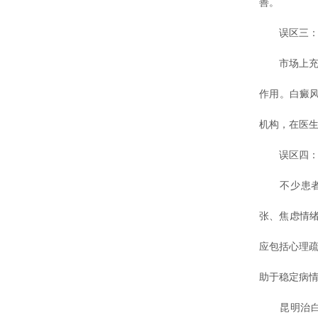
善。
误区三：单
市场上充斥
作用。白癜
机构，在医生
误区四：忽
不少患者只
张、焦虑情
应包括心理疏
助于稳定病
昆明治白癜