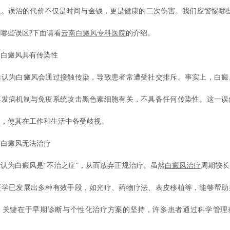
复。误治的代价不仅是时间与金钱，更是健康的二次伤害。我们应警惕哪些
哪些误区?下面请看
云南白癜风专科医院
的介绍。
癜风具有传染性
为白癜风会通过接触传染，导致患者常遭受社交排斥。事实上，白癜
其发病机制与免疫系统攻击黑色素细胞有关，不具备任何传染性。这一误
担，使其在工作和生活中备受歧视。
癜风无法治疗
为白癜风是“不治之症”，从而放弃正规治疗。虽然
白癜风治疗
周期较长
医学已发展出多种有效手段，如光疗、药物疗法、表皮移植等，能够帮助
。关键在于早期诊断与个性化治疗方案的坚持，许多患者通过科学管理