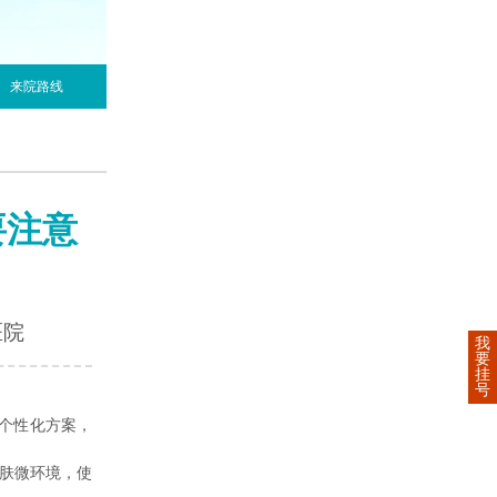
来院路线
要注意
医院
我
要
挂
号
个性化方案，
皮肤微环境，使