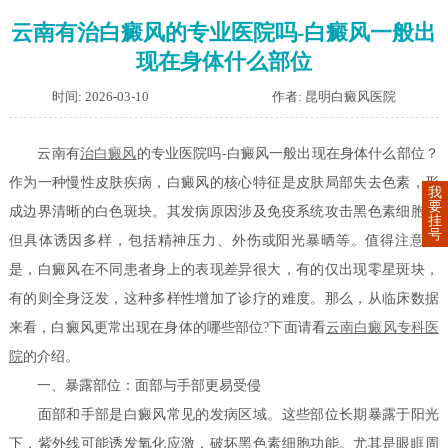
云南有治白癜风的专业医院吗-白癜风一般出
现在身体什么部位
时间: 2026-03-10
作者: 昆明白癜风医院
云南有
治白癜风
的专业医院吗-白癜风一般出现在身体什么部位？
作为一种慢性皮肤疾病，白癜风的核心特征是皮肤局部失去色素，形
我
要
成边界清晰的白色斑块。其发病原因涉及免疫系统攻击黑色素细胞，
挂
号
但具体诱因多样，包括精神压力、外伤或阳光暴晒等。值得注意的
是，白癜风在不同患者身上的表现差异很大，有的仅出现零星斑块，
有的则全身泛发，这种多样性增加了诊疗的难度。那么，从临床数据
来看，白癜风更常出现在身体的哪些部位?下面请看
云南白癜风专科医
院
的介绍。
一、暴露部位：面部与手部更易受侵
面部和手部是白癜风常见的发病区域。这些部位长期暴露于阳光
下，紫外线可能诱发氧化应激，破坏黑色素细胞功能。尤其是眼眶周