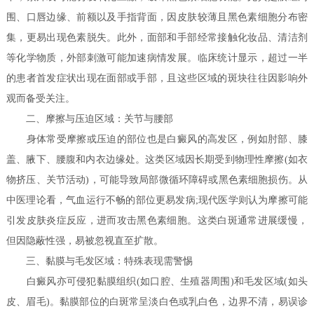
围、口唇边缘、前额以及手指背面，因皮肤较薄且黑色素细胞分布密
集，更易出现色素脱失。此外，面部和手部经常接触化妆品、清洁剂
等化学物质，外部刺激可能加速病情发展。临床统计显示，超过一半
的患者首发症状出现在面部或手部，且这些区域的斑块往往因影响外
观而备受关注。
二、摩擦与压迫区域：关节与腰部
身体常受摩擦或压迫的部位也是白癜风的高发区，例如肘部、膝
盖、腋下、腰腹和内衣边缘处。这类区域因长期受到物理性摩擦(如衣
物挤压、关节活动)，可能导致局部微循环障碍或黑色素细胞损伤。从
中医理论看，气血运行不畅的部位更易发病;现代医学则认为摩擦可能
引发皮肤炎症反应，进而攻击黑色素细胞。这类白斑通常进展缓慢，
但因隐蔽性强，易被忽视直至扩散。
三、黏膜与毛发区域：特殊表现需警惕
白癜风亦可侵犯黏膜组织(如口腔、生殖器周围)和毛发区域(如头
皮、眉毛)。黏膜部位的白斑常呈淡白色或乳白色，边界不清，易误诊