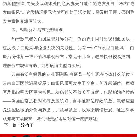
为其他疾病;而头皮或胡须处的色素脱失可能伴随毛发变白，称为“毛
发白癜风”。这类情况提示病情可能处于活动期，需及时干预，否则毛
发色素恢复难度较大。
四、对称分布与节段型特点
约半数患者的白斑呈现对称分布，例如双手同时出现相似斑块，
这反映了白癜风与免疫系统的关联性。另有一种“
节段型白癜风
”，白
斑沿身体某一神经节段单侧分布，常见于儿童，进展快但较易控制。
理解分布规律有助于判断病情类型与预后。
云南有治白癜风的专业医院吗-白癜风一般出现在身体什么部位？
云南白斑医院
温馨提示：白癜风虽可发生于全身，但暴露部位、摩擦
区及黏膜毛发区更为常见。发病部位不仅关乎诊断，也影响治疗策略
——例如面部皮损对光疗反应较好，而手足部位疗效较差。患者应避
免这些区域的外伤与刺激，并及早就医，以减缓病情进展。通过科学
认知与主动防护，我们能更好地应对这一皮肤难题。
下一篇：没有了