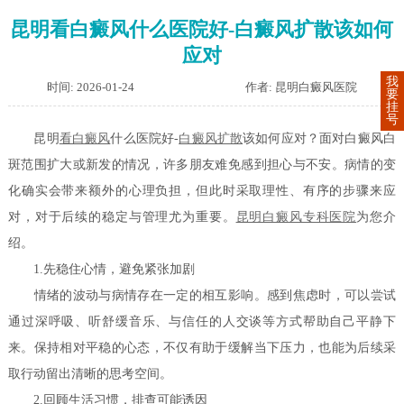
昆明看白癜风什么医院好-白癜风扩散该如何
应对
我
时间: 2026-01-24
作者: 昆明白癜风医院
要
挂
号
昆明
看白癜风
什么医院好-
白癜风扩散
该如何应对？面对白癜风白
斑范围扩大或新发的情况，许多朋友难免感到担心与不安。病情的变
化确实会带来额外的心理负担，但此时采取理性、有序的步骤来应
对，对于后续的稳定与管理尤为重要。
昆明白癜风专科医院
为您介
绍。
1.先稳住心情，避免紧张加剧
情绪的波动与病情存在一定的相互影响。感到焦虑时，可以尝试
通过深呼吸、听舒缓音乐、与信任的人交谈等方式帮助自己平静下
来。保持相对平稳的心态，不仅有助于缓解当下压力，也能为后续采
取行动留出清晰的思考空间。
2.回顾生活习惯，排查可能诱因