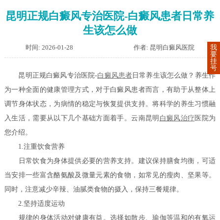
昆明正规白癜风专治医院-白癜风患者日常养
生该怎么做
时间: 2026-01-28
作者: 昆明白癜风医院
我
要
挂
号
昆明正规白癜风专治医院-
白癜风患者
日常养生该怎么做？养生作
为一种全面的健康管理方式，对于白癜风患者而言，有助于从整体上
调节身体状态，为病情的稳定与恢复提供支持。将科学的养生习惯融
入生活，需要从以下几个基础方面着手。云南昆明
白癜风治疗
医院为
您介绍。
1.注重饮食营养
日常饮食为身体提供必要的营养支持。建议保持膳食均衡，可适
当安排一些富含酪氨酸及微量元素的食物，如常见的瘦肉、坚果等。
同时，注意减少辛辣、油腻类食物的摄入，保持三餐规律。
2.坚持适度运动
规律的身体活动对健康有益。选择如散步、瑜伽等温和的有氧运