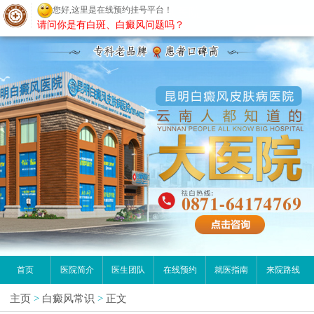
您好,这里是在线预约挂号平台！
昆明白癜风医院
请问你是有白斑、白癜风问题吗？
首页
医院简介
医生团队
在线预约
就医指南
来院路线
主页
>
白癜风常识
>
正文