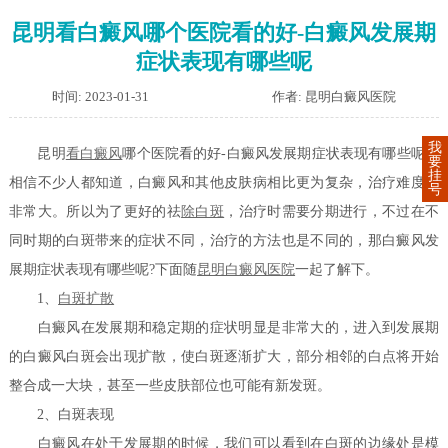
昆明看白癜风哪个医院看的好-白癜风发展期
症状表现有哪些呢
时间: 2023-01-31
作者: 昆明白癜风医院
我
昆明
看白癜风
哪个医院看的好-白癜风发展期症状表现有哪些呢？
要
挂
相信不少人都知道，白癜风和其他皮肤病相比更为复杂，治疗难度也
号
非常大。所以为了更好的祛
除白斑
，治疗时需要分期进行，不过在不
同时期的白斑带来的症状不同，治疗的方法也是不同的，那白癜风发
展期症状表现有哪些呢?下面随
昆明白癜风医院
一起了解下。
1、
白斑扩散
白癜风在发展期和稳定期的症状明显是非常大的，进入到发展期
的白癜风白斑会出现扩散，使白斑逐渐扩大，部分相邻的白点将开始
整合成一大块，甚至一些皮肤部位也可能有新发斑。
2、白斑表现
白癜风在处于发展期的时候，我们可以看到在白斑的边缘处是模