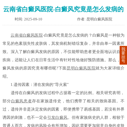
云南省白癜风医院-白癜风究竟是怎么发病的
时间: 2025-09-10
作者: 昆明白癜风医院
云南省白癜风医院
-白癜风究竟是怎么发病的？白癜风是一种较为
常见的色素脱失性皮肤病，其发病机制错综复杂，并非由单一因素所
我
致。深入了解白癜风发病的原因，不仅能帮助患者更全面地认识自身
要
挂
疾病，还能让人们在日常生活中有针对性地做好预防措施。那么，白
号
癜风发病的原因究竟有哪些呢?下面
昆明白癜风医院
就为大家详细介
绍。
1.遗传因素：潜在发病的“导火索”
遗传在白癜风的发病过程中占据着一定的比例。相关研究表明，
部分
白癜风患者
存在家族遗传史，他们携带了相关的致病基因。不
过，遗传并非是决定发病的因素，即便携带了易感基因，若没有外界
诱因的刺激，也不一定会
引发白癜风
。但有家族病史的人群，相较于
普通人而言，发病的风险会有所增加，因此需要更加留意自身的皮肤