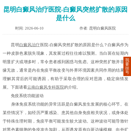
昆明白癜风治疗医院-白癜风突然扩散的原因
是什么
时间: 2026-06-10
作者: 昆明白癜风医院
昆明
白癜风治疗
医院-白癜风突然扩散的原因是什么？白癜风作为
一种皮肤色素脱失现象，其发展过程往往难以预测。当白斑在短期内
我
明显扩大或增多时，常令患者感到困惑与焦虑。这种突然扩散并非无
要
挂
缘无故，通常是内在免疫平衡改变与外界环境因素共同作用的结果。
号
理解其背后的可能诱因，有助于采取合理的应对思路，稳定病情发
展。下面请看
云南白癜风专科医院
的介绍。
免疫系统功能波动
身体免疫系统功能的异常活跃是白癜风发生发展的核心环节。在
某些情况下，如经历严重感染、患其他自身免疫相关状况，或身体处
于特殊生理时期，免疫平衡可能发生较大波动。这种波动可能导致针
对黑色素细胞的免疫攻击加剧，从而诱发原有白斑边缘模糊、向外扩