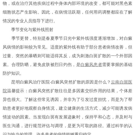
物，或在治疗其他疾病过程中身体内部环境的改变，都可能对黑色素
细胞状态产生影响。因此，在病情活跃期，任何用药调整都应在了解
情况的专业人员指导下进行。
季节变化与紫外线照射
季节更替，特别是春夏季节日光中紫外线强度逐渐增加，对白癜
风病情的影响较为常见。适度的紫外线有助于部分患者病情改善，但
过量、突然的暴晒则可能适得其反，成为刺激白斑扩散的一个外部因
素。合理防晒，避免皮肤被烈日灼伤，是
白癜风患者
需要掌握的基础
防护知识。
昆明白癜风治疗医院-白癜风突然扩散的原因是什么？
云南白斑医
院
温馨提示：白癜风突然扩散往往是多因素交织作用的结果，个体差
异也很大。了解这些常见诱因，并非为了引发过度担忧，而是为了帮
助患者更好地观察自身情况，建立健康的生活方式，减少可能诱发病
情波动的因素。当发现白斑有发展迹象时，保持平和心态，并及时与
医生沟通，进行规范评估与调理，是更为可取的路径。通过科学的认
识与恰当的管理，许多患者的病情能够重归稳定。