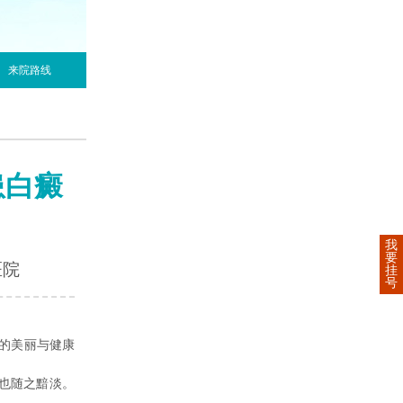
来院路线
患白癜
我
要
医院
挂
号
的美丽与健康
也随之黯淡。