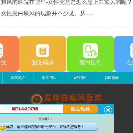
白癜风的医院在哪里-女性究竟是怎么患上白癜风的呢？
女性患白癜风的现象并不少见。从.....
路线
图文问诊
预约挂号
在
医院简介
医生团队
在线预约
就医指南
0871-64174769
医生热线
昆明白癜风医院
06:06:13
昆明市五华区护国路2号
版权所有：昆明白癜风医院
你好，这里是医院预约挂号平台，在线为您服务！
联系电话：13529142249