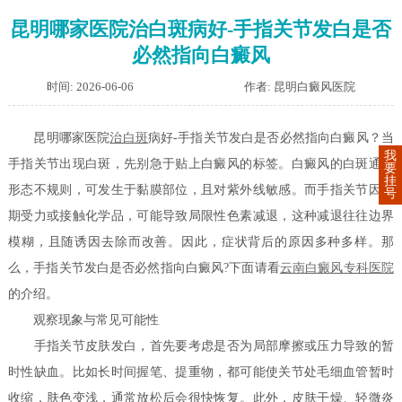
昆明哪家医院治白斑病好-手指关节发白是否
必然指向白癜风
时间: 2026-06-06
作者: 昆明白癜风医院
昆明哪家医院
治白斑
病好-手指关节发白是否必然指向白癜风？当
我
手指关节出现白斑，先别急于贴上白癜风的标签。白癜风的白斑通常
要
挂
形态不规则，可发生于黏膜部位，且对紫外线敏感。而手指关节因长
号
期受力或接触化学品，可能导致局限性色素减退，这种减退往往边界
模糊，且随诱因去除而改善。因此，症状背后的原因多种多样。那
么，手指关节发白是否必然指向白癜风?下面请看
云南白癜风专科医院
的介绍。
观察现象与常见可能性
手指关节皮肤发白，首先要考虑是否为局部摩擦或压力导致的暂
时性缺血。比如长时间握笔、提重物，都可能使关节处毛细血管暂时
收缩，肤色变浅，通常放松后会很快恢复。此外，皮肤干燥、轻微炎