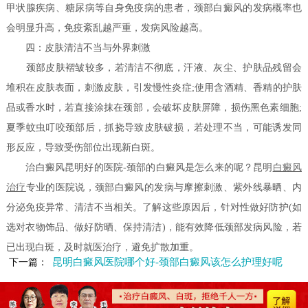
甲状腺疾病、糖尿病等自身免疫病的患者，颈部白癜风的发病概率也
会明显升高，免疫紊乱越严重，发病风险越高。
四：皮肤清洁不当与外界刺激
颈部皮肤褶皱较多，若清洁不彻底，汗液、灰尘、护肤品残留会
堆积在皮肤表面，刺激皮肤，引发慢性炎症;使用含酒精、香精的护肤
品或香水时，若直接涂抹在颈部，会破坏皮肤屏障，损伤黑色素细胞;
夏季蚊虫叮咬颈部后，抓挠导致皮肤破损，若处理不当，可能诱发同
形反应，导致受伤部位出现新白斑。
治白癜风昆明好的医院-颈部的白癜风是怎么来的呢？昆明
白癜风
治疗
专业的医院说，颈部白癜风的发病与摩擦刺激、紫外线暴晒、内
分泌免疫异常、清洁不当相关。了解这些原因后，针对性做好防护(如
选对衣物饰品、做好防晒、保持清洁)，能有效降低颈部发病风险，若
已出现白斑，及时就医治疗，避免扩散加重。
昆明白癜风医院哪个好-颈部白癜风该怎么护理好呢
下一篇：