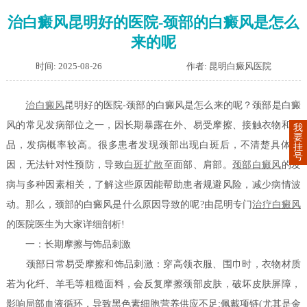
治白癜风昆明好的医院-颈部的白癜风是怎么
来的呢
时间: 2025-08-26
作者: 昆明白癜风医院
治白癜风
昆明好的医院-颈部的白癜风是怎么来的呢？颈部是白癜
风的常见发病部位之一，因长期暴露在外、易受摩擦、接触衣物和饰
我
要
品，发病概率较高。很多患者发现颈部出现白斑后，不清楚具体诱
挂
号
因，无法针对性预防，导致
白斑扩散
至面部、肩部。
颈部白癜风
的发
病与多种因素相关，了解这些原因能帮助患者规避风险，减少病情波
动。那么，颈部的白癜风是什么原因导致的呢?由昆明专门
治疗白癜风
的医院医生为大家详细剖析!
一：长期摩擦与饰品刺激
颈部日常易受摩擦和饰品刺激：穿高领衣服、围巾时，衣物材质
若为化纤、羊毛等粗糙面料，会反复摩擦颈部皮肤，破坏皮肤屏障，
影响局部血液循环，导致黑色素细胞营养供应不足;佩戴项链(尤其是金