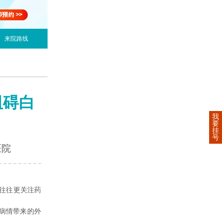
来院路线
阻碍白
我
要
挂
号
医院
往往更关注药
病情带来的外