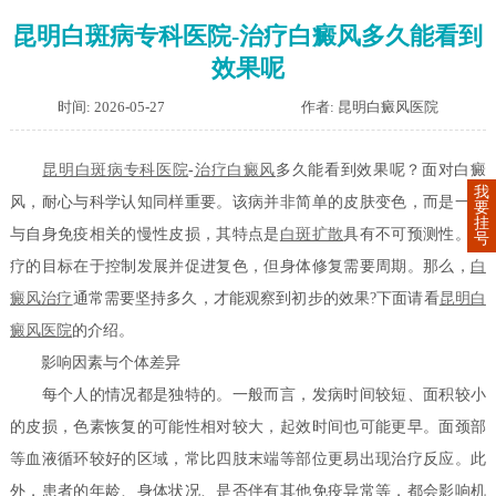
昆明白斑病专科医院-治疗白癜风多久能看到
效果呢
时间: 2026-05-27
作者: 昆明白癜风医院
昆明白斑病专科医院
-
治疗白癜风
多久能看到效果呢？面对白癜
我
风，耐心与科学认知同样重要。该病并非简单的皮肤变色，而是一种
要
挂
与自身免疫相关的慢性皮损，其特点是
白斑扩散
具有不可预测性。治
号
疗的目标在于控制发展并促进复色，但身体修复需要周期。那么，
白
癜风治疗
通常需要坚持多久，才能观察到初步的效果?下面请看
昆明白
癜风医院
的介绍。
影响因素与个体差异
每个人的情况都是独特的。一般而言，发病时间较短、面积较小
的皮损，色素恢复的可能性相对较大，起效时间也可能更早。面颈部
等血液循环较好的区域，常比四肢末端等部位更易出现治疗反应。此
外，患者的年龄、身体状况、是否伴有其他免疫异常等，都会影响机