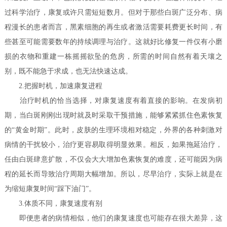
过科学治疗，康复或许只需短短数月。但对于那些白斑广泛分布、病
程漫长的患者而言，黑素细胞的再生或者激活需要耗费更长时间，有
些甚至可能需要数年的持续调理与治疗。这就好比修复一件仅有小磨
损的衣物和重建一栋摇摇欲坠的危房，所需的时间自然有着天壤之
别，既不能急于求成，也无法快速达成。
2.把握时机，加速康复进程
治疗时机的恰当选择，对康复速度有着直接的影响。在发病初
期，当白斑刚刚出现时就及时采取干预措施，能够紧紧抓住色素恢复
的“黄金时期”。此时，皮肤的生理环境相对稳定，外界的各种刺激对
病情的干扰较小，治疗更容易取得明显效果。相反，如果拖延治疗，
任由白斑肆意扩散，不仅会大大增加色素恢复的难度，还可能因为病
程的延长而导致治疗周期大幅增加。所以，尽早治疗，实际上就是在
为缩短康复时间“踩下油门”。
3.体质不同，康复速度有别
即便患者的病情相似，他们的康复速度也可能存在很大差异，这