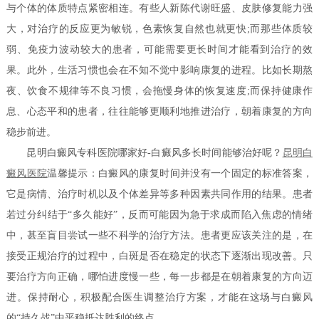
与个体的体质特点紧密相连。有些人新陈代谢旺盛、皮肤修复能力强
大，对治疗的反应更为敏锐，色素恢复自然也就更快;而那些体质较
弱、免疫力波动较大的患者，可能需要更长时间才能看到治疗的效
果。此外，生活习惯也会在不知不觉中影响康复的进程。比如长期熬
夜、饮食不规律等不良习惯，会拖慢身体的恢复速度;而保持健康作
息、心态平和的患者，往往能够更顺利地推进治疗，朝着康复的方向
稳步前进。
昆明白癜风专科医院哪家好-白癜风多长时间能够治好呢？
昆明白
癜风医院
温馨提示：白癜风的康复时间并没有一个固定的标准答案，
它是病情、治疗时机以及个体差异等多种因素共同作用的结果。患者
若过分纠结于“多久能好”，反而可能因为急于求成而陷入焦虑的情绪
中，甚至盲目尝试一些不科学的治疗方法。患者更应该关注的是，在
接受正规治疗的过程中，白斑是否在稳定的状态下逐渐出现改善。只
要治疗方向正确，哪怕进度慢一些，每一步都是在朝着康复的方向迈
进。保持耐心，积极配合医生调整治疗方案，才能在这场与白癜风
的“持久战”中平稳抵达胜利的终点。