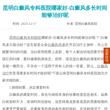
昆明白癜风专科医院哪家好-白癜风多长时间
能够治好呢
时间: 2025-12-17
作者: 昆明白癜风医院
昆明白癜风专科医院
哪家好-白癜风多长时间能够治好呢？“白癜
风多久能治好?”这无疑是众多
白癜风患者
在开启治疗之旅时，关心且
我
频繁询问的问题。当白斑悄然爬上皮肤，每个人都迫切地想要尽快摆
要
挂
脱它的纠缠，重归健康肌肤状态。然而，现实是白癜风的康复时间并
号
非能一概而论，不存在一个适用于所有人的统一答案。那么，
白癜风
治疗
究竟需要多长时间才能好呢?下面云南昆明白癜风专科医院就为大
家详细剖析。
1.病情轻重，决定康复时长
白癜风的康复时间，首先与病情本身的轻重程度息息相关。如果
白斑面积不大，发病时间也较短，这意味着皮肤基底层的黑素细胞尚
未遭受严重破坏，色素恢复的基础条件相对较好。在这种情况下，经