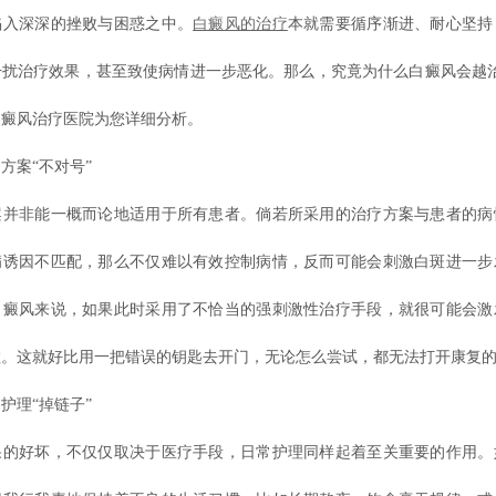
陷入深深的挫败与困惑之中。
白癜风的治疗
本就需要循序渐进、耐心坚持
干扰治疗效果，甚至致使病情进一步恶化。那么，究竟为什么白癜风会越治
白癜风治疗医院为您详细分析。
案“不对号”
非能一概而论地适用于所有患者。倘若所采用的治疗方案与患者的病
病诱因不匹配，那么不仅难以有效控制病情，反而可能会刺激白斑进一步
白癜风来说，如果此时采用了不恰当的强刺激性治疗手段，就很可能会激
散。这就好比用一把错误的钥匙去开门，无论怎么尝试，都无法打开康复
理“掉链子”
好坏，不仅仅取决于医疗手段，日常护理同样起着至关重要的作用。