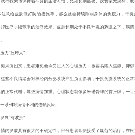
旧我行我素地保持着不良的生活习惯，比如长期熬夜、饮食毫无规律，或
不注意给皮肤做好防晒措施等，那么就会持续削弱身体的免疫力，干扰
消掉医疗手段带来的治疗效果。皮肤长期处于不良环境的刺激之下，病情
制。
力“压垮人”
风所困扰，患者难免会承受巨大的心理压力，很容易陷入焦虑、抑郁
而这些不良情绪会对神经内分泌系统产生负面影响，干扰免疫系统的正常
胞的正常代谢，导致病情加重。心理状态就像多米诺骨牌的首张牌，一旦
发一系列对病情不利的连锁反应。
展“有波折”
的发展具有很大的不确定性，部分患者即便接受了规范的治疗，在疾