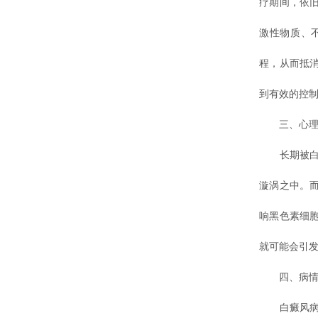
疗期间，依
激性物质、
程，从而抵
到有效的控
三、心理压
长期被白癜
漩涡之中。
响黑色素细
就可能会引
四、病情发
白癜风病情