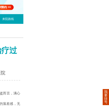
来院路线
治疗过
医院
我
者
而言，满心
要
挂
号
的落差感，无