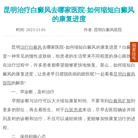
昆明治疗白癜风去哪家医院-如何缩短白癜风
的康复进度
时间: 2023-11-01
作者: 昆明白癜风医院
我
昆明
治疗白癜风
去哪家医院-如何缩短白癜风的康复进度？白癜风
要
挂
是一种常见的慢性皮肤病，给患者的生活带来不同程度的身心困扰。
号
在治疗过程中，许多患者都希望能够更快地恢复。那么，如何缩短白
癜风的康复进度，让患者早日摆脱疾病的困扰呢?一起看看
昆明白癜风
医院
的解答!
一、早诊断，及时治疗
早期诊断与治疗可以大大缩短康复时间。不要等到
白癜风扩散
到
更多的部位，再去看医生。对于
白斑患者
来说，尽早去医院确诊并得
到及时的诊断和治疗，不仅可以减轻病情，更能够加快康复治疗的进
程。
二、保持积极心态