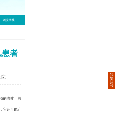
来院路线
风患者
我
医院
要
挂
号
溢的咖啡，总
，它还可能产