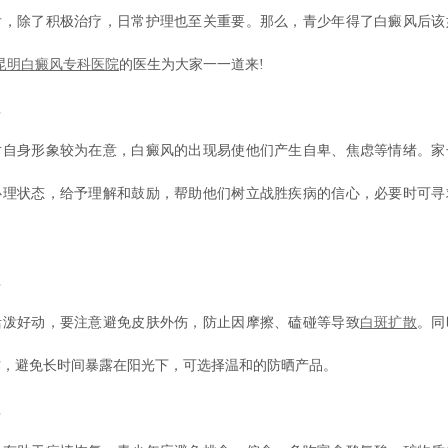
后，除了积极治疗，日常护理也至关重要。那么，青少年得了白癜风后该
昆明白癜风专科医院
的医生为大家一一道来!
理
身形象较为在意，白癜风的出现易使他们产生自卑、焦虑等情绪。家
心理状态，给予理解和鼓励，帮助他们树立战胜疾病的信心，必要时可寻
理
好动，要注意避免皮肤外伤，防止因摩擦、磕碰等导致
白斑扩散
。同
作，避免长时间暴露在阳光下，可选择温和的防晒产品。
理