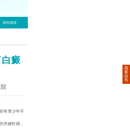
来院路线
了白癜
我
要
挂
号
医院
若有青少年不
的关键时期，