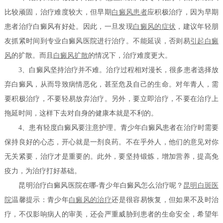
比较顽固，治疗难度较大，但早期
白癜风患者
应积极治疗，因为早期
患者治疗白癜风有好处。因此，一旦发现
白癜风的症状
，建议年轻朋
友抓紧时间到专业白癜风医院进行治疗。不能延误，否则易
引起白癜
风
的扩散。而且
白癜风扩散
的情况下，治疗难度更大。
3、白癜风坚持治疗并不难。治疗过程相对漫长，很多患者选择放
弃白癜风，从而导致病情恶化，甚至危及自己的生命。对年青人，需
要积极治疗，不要轻易放弃治疗。另外，要立即治疗，不要在治疗上
拖延时间，这样下去对自身的健康本就是不利的。
4、患有轻度白癜风要注意护理。青少年白癜风患者在治疗时需要
保持良好的心态，开心就是一剂良药。不在乎外人，他们的意见对你
无关紧要，治疗才是重要的。此外，要坚持锻炼，增加营养，提高免
疫力，为治疗打好基础。
昆明治疗白癜风医院在哪-青少年白癜风怎么治疗呢？
昆明白斑医
院
温馨提示：青少年
白癜风的治疗
还是很容易恢复，但如果不及时治
疗，不仅影响病人的审美，还会严重威胁到患者的生命安全，希望年