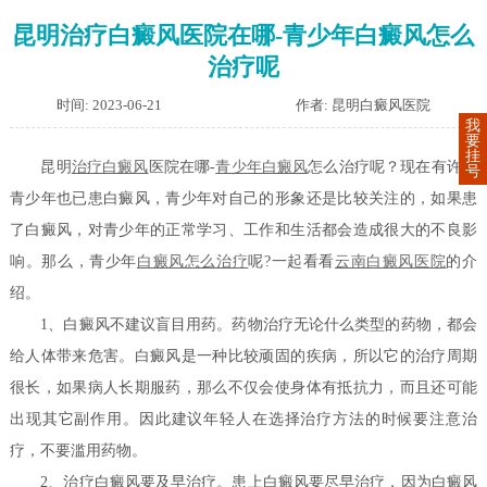
昆明治疗白癜风医院在哪-青少年白癜风怎么
治疗呢
时间: 2023-06-21
作者: 昆明白癜风医院
我
要
挂
昆明
治疗白癜风
医院在哪-
青少年白癜风
怎么治疗呢？现在有许多
号
青少年也已患白癜风，青少年对自己的形象还是比较关注的，如果患
了白癜风，对青少年的正常学习、工作和生活都会造成很大的不良影
响。那么，青少年
白癜风怎么治疗
呢?一起看看
云南白癜风医院
的介
绍。
1、白癜风不建议盲目用药。药物治疗无论什么类型的药物，都会
给人体带来危害。白癜风是一种比较顽固的疾病，所以它的治疗周期
很长，如果病人长期服药，那么不仅会使身体有抵抗力，而且还可能
出现其它副作用。因此建议年轻人在选择治疗方法的时候要注意治
疗，不要滥用药物。
2、治疗白癜风要及早治疗。患上白癜风要尽早治疗，因为白癜风