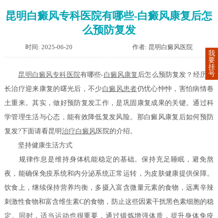
昆明白癜风专科医院有哪些-白癜风康复后怎
么预防复发
时间: 2025-06-20
作者: 昆明白癜风医院
我
要
挂
号
昆明白癜风专科医院
有哪些-
白癜风康复
后怎么预防复发？经历漫
长治疗迎来康复的曙光后，不少
白癜风患者
仍忧心忡忡，害怕病情卷
土重来。其实，做好预防复发工作，是巩固康复成果的关键。通过科
学管理生活与心态，能有效降低复发风险。那白癜风康复后如何预防
复发?下面请看昆明
治疗白癜风
医院的介绍。
坚持健康生活方式
规律作息是维持身体机能稳定的基础。保持充足睡眠，避免熬
夜，能确保免疫系统和内分泌系统正常运转，为皮肤健康提供保障。
饮食上，继续保持营养均衡，多摄入富含微量元素的食物，远离辛辣
刺激性食物和富含维生素C的食物，防止这些因素干扰黑色素细胞的稳
定。同时，适当运动也很重要，通过锻炼增强体质，提升身体免疫