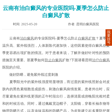
云南有治白癜风的专业医院吗-夏季怎么防止
白癜风扩散
时间: 2025-05-20
作者: 昆明白癜风医院
我
要
云南有
治白癜风
的专业医院吗-夏季怎么防止
白癜风扩散
？夏季气
挂
号
温升高、紫外线强烈，人体新陈代谢加快，这些因素使得白癜风在夏
季更容易出现扩散的情况。对于患者来说，了解并做好针对性的预防
措施至关重要。那夏季如何
防止白癜风
扩散?下面请看昆明
治疗白癜风
医院的介绍。
做好防晒，避免紫外线过度刺激
夏季阳光中的紫外线强度明显增强，而过度的紫外线照射会对皮
肤内的黑色素细胞造成损伤，刺激白癜风病情发展。患者外出时，应
尽量避免在紫外线更强的正午时段出行，选择清晨或傍晚阳光相对柔
和的时候活动。同时，通过佩戴宽边帽子、太阳镜，穿着长袖衣物等
物理防晒方式，以及涂抹温和的防晒产品，为皮肤建立起多重防护屏