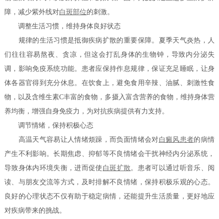
障，减少紫外线对
白斑部位
的刺激。
调整生活习惯，维持身体良好状态
规律的生活习惯是抵御疾病扩散的重要保障。夏季天气炎热，人
们往往容易熬夜、贪凉，但这会打乱身体的生物钟，导致内分泌失
调，影响免疫系统功能。患者应保持作息规律，保证充足睡眠，让身
体各器官得到充分休息。在饮食上，避免食用辛辣、油腻、刺激性食
物，以及含维生素C丰富的食物，多摄入富含营养的食物，维持身体营
养均衡，增强自身免疫力，为对抗疾病提供有力支持。
调节情绪，保持积极心态
高温天气容易让人情绪烦躁，而负面情绪会对
白癜风患者
的病情
产生不利影响。长期焦虑、抑郁等不良情绪会干扰神经内分泌系统，
导致身体内环境失衡，进而促使
白斑扩散
。患者可以通过听音乐、阅
读、与朋友交流等方式，及时排解不良情绪，保持积极乐观的心态。
良好的心理状态不仅有助于稳定病情，还能提升生活质量，更好地应
对疾病带来的挑战。