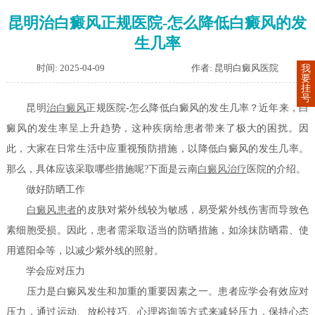
昆明治白癜风正规医院-怎么降低白癜风的发
生几率
时间: 2025-04-09
作者: 昆明白癜风医院
我
要
挂
号
昆明
治白癜风
正规医院-怎么降低白癜风的发生几率？近年来，白
癜风的发生率呈上升趋势，这种疾病给患者带来了极大的困扰。因
此，大家在日常生活中应重视预防措施，以降低白癜风的发生几率。
那么，具体应该采取哪些措施呢?下面是云南
白癜风治疗
医院的介绍。
做好防晒工作
白癜风患者
的皮肤对紫外线较为敏感，易受紫外线伤害而导致色
素细胞受损。因此，患者需采取适当的防晒措施，如涂抹防晒霜、使
用遮阳伞等，以减少紫外线的照射。
学会应对压力
压力是白癜风发生和加重的重要因素之一。患者应学会有效应对
压力，通过运动、放松技巧、心理咨询等方式来减轻压力，保持心态