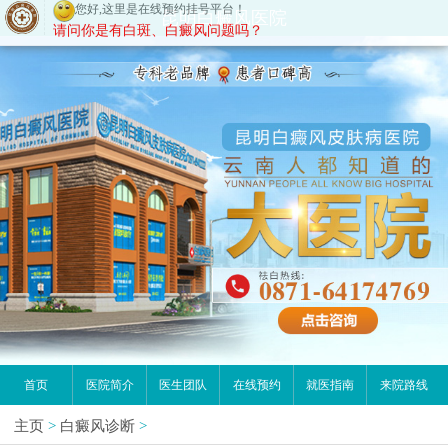
请问你是有白斑、白癜风问题吗？
昆明白癜风医院
首页
医院简介
医生团队
在线预约
就医指南
来院路线
主页
>
白癜风诊断
>