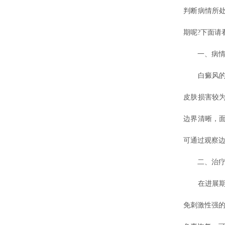
判断病情所
期呢?下面请
一、病情发
白癜风的进
皮肤损害较
边界清晰，
可通过观察
二、治疗目
在进展期，
免刺激性强的