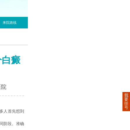
来院路线
分白癜
医院
我
要
挂
号
多人首先想到
同阶段。准确