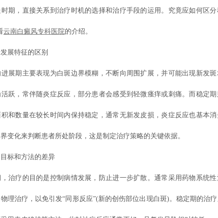
处时期，直接关系到治疗时机的选择和治疗手段的运用。究竟应如何区分
看
云南白癜风专科医院
的介绍。
展特征的区别
展期主要表现为白斑边界模糊，不断向周围扩展，并可能出现新发斑
为活跃，常伴随炎症反应，部分患者会感受到轻微瘙痒或刺痛。而稳定期
面积和数量在较长时间内保持稳定，通常无新发皮损，炎症反应也基本消
边界变化来判断患者所处阶段，这是制定治疗策略的关键依据。
标和方法的差异
治疗的目的是控制病情发展，防止进一步扩散。通常采用药物系统性
物理治疗，以免引发“同形反应”(新的创伤部位出现白斑)。稳定期的治