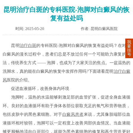
昆明治疗白斑的专科医院-泡脚对白癜风的恢
复有益处吗
时间: 2025-05-20
作者: 昆明白癜风医院
我
昆明
治疗白斑
的专科医院-泡脚对白癜风的恢复有益处吗？在对抗
要
挂
白癜风的漫长过程中，患者们总是不放过任何一个可能助力康复的方
号
法，传统养生方式 —— 泡脚，也成为了大家关注的焦点。一盆温热的
洗脚水，真的能在白癜风的恢复中发挥作用吗?下面请看昆明
治疗白癜
风
医院的介绍。
促进血液循环，改善身体内环境
泡脚时，温热的水温能够刺激足部的血管扩张，促进全身血液循
环。良好的血液循环有助于身体各部位获取充足的氧气和营养物质，
包括皮肤中的黑色素细胞。对于
白癜风患者
来说，尤其像肢端部位血
液循环相对较弱，泡脚可以一定程度上改善局部供血情况。当血液能
够更顺畅地流向
白斑部位
，就能为黑色素细胞的修复和再生营造更好