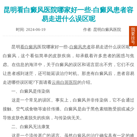
昆明看白癜风医院哪家好一些-白癜风患者容
易走进什么误区呢
时间: 2024-06-19
作者: 昆明白癜风医院
我
要
挂
号
昆明
看白癜风
医院哪家好一些-
白癜风患者
容易走进什么误区呢？
白癜风，这个看似简单的皮肤疾病，却承载着许多患者的困惑与焦
虑。在信息的海洋中，关于白癜风的误区和谣言层出不穷，它们不仅
让患者感到迷茫，还可能延误治疗时机。那患有白癜风后，患者容易
走进哪些误区呢?下面请看
云南白斑医院
的介绍。
一、白癜风是传染病
这是一个常见的误区。事实上，白癜风并非传染病，它不会通过
接触、空气或食物等途径传播。白癜风是由于黑色素细胞受损或减少
导致皮肤色素脱失的疾病，与传染病无关。
二、白癜风无法康复
这是一个流传甚广的谣言。虽然
白癜风的治疗
确实具有一定的难