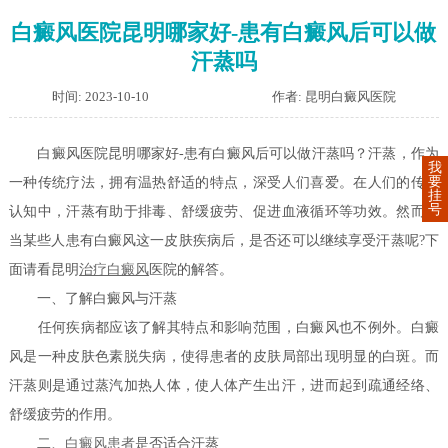
白癜风医院昆明哪家好-患有白癜风后可以做
汗蒸吗
时间: 2023-10-10
作者: 昆明白癜风医院
白癜风医院昆明哪家好-患有白癜风后可以做汗蒸吗？汗蒸，作为
我
要
一种传统疗法，拥有温热舒适的特点，深受人们喜爱。在人们的传统
挂
号
认知中，汗蒸有助于排毒、舒缓疲劳、促进血液循环等功效。然而，
当某些人患有白癜风这一皮肤疾病后，是否还可以继续享受汗蒸呢?下
面请看昆明
治疗白癜风
医院的解答。
一、了解白癜风与汗蒸
任何疾病都应该了解其特点和影响范围，白癜风也不例外。白癜
风是一种皮肤色素脱失病，使得患者的皮肤局部出现明显的白斑。而
汗蒸则是通过蒸汽加热人体，使人体产生出汗，进而起到疏通经络、
舒缓疲劳的作用。
二、
白癜风患者
是否适合汗蒸