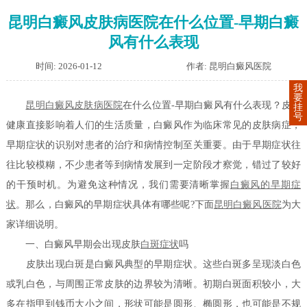
昆明白癜风皮肤病医院在什么位置-早期白癜
风有什么表现
时间: 2026-01-12
作者: 昆明白癜风医院
我
要
昆明白癜风皮肤病医院
在什么位置-早期白癜风有什么表现？皮肤
挂
号
健康直接影响着人们的生活质量，白癜风作为临床常见的皮肤病症，
早期症状的识别对患者的治疗和病情控制至关重要。由于早期症状往
往比较模糊，不少患者等到病情发展到一定阶段才察觉，错过了较好
的干预时机。为避免这种情况，我们需要清晰掌握
白癜风的早期症
状
。那么，白癜风的早期症状具体有哪些呢?下面
昆明白癜风医院
为大
家详细说明。
一、白癜风早期会出现皮肤
白斑症状
吗
皮肤出现白斑是白癜风典型的早期症状。这些白斑多呈现淡白色
或乳白色，与周围正常皮肤的边界较为清晰。初期白斑面积较小，大
多在指甲到钱币大小之间，形状可能是圆形、椭圆形，也可能是不规