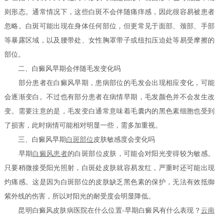
则形态。通常情况下，这些白斑不会伴随痛痒感，因此很容易被患者
忽略。白斑可能出现在身体任何部位，但更常见于面部、颈部、手部
等暴露区域，以及腰带处、女性胸罩带子或纽扣压迫处等易受摩擦的
部位。
二、白癜风早期会伴随毛发变化吗
部分患者在白癜风早期，患病部位的毛发会出现相应变化，可能
会逐渐变白。不过也有部分患者在病情早期，毛发颜色并不会发生改
变。需要注意的是，毛发变白通常意味着毛囊内的黑色素细胞也受到
了损害，此时病情可能相对明显一些，需多加重视。
三、白癜风早期
白斑部位
皮肤敏感度会变化吗
早期
白癜风患者
的白斑部位皮肤，可能会对阳光变得较为敏感。
只要稍微接受阳光照射，白斑处皮肤就容易发红，严重时还可能出现
灼痛感。这是因为白斑部位的皮肤缺乏黑色素的保护，无法有效抵御
紫外线的伤害，所以对阳光的耐受度会明显降低。
昆明白癜风皮肤病医院在什么位置-早期白癜风有什么表现？
云南