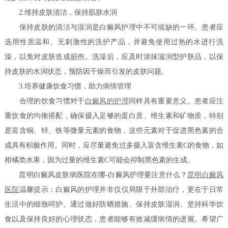
2.维持皮肤清洁，保持肌肤水润
保持皮肤的清洁与湿润是白癜风护理中不可或缺的一环。患者应
选用性质温和、无刺激性的洗护产品，并避免使用过热的水进行洗
澡，以免对皮肤造成损伤。洗澡后，应及时涂抹滋润型护肤品，以保
持皮肤的水润状态，预防因干燥而引发的皮肤问题。
3.培养健康饮食习惯，助力病情管理
合理的饮食习惯对于
白癜风的护理
同样具有重要意义。患者应注
重饮食的均衡搭配，确保摄入足够的蛋白质、维生素和矿物质，特别
是富含铜、锌、铁等微量元素的食物，这些元素对于促进黑色素的合
成具有积极作用。同时，应尽量避免过多摄入富含维生素C的食物，如
柑橘类水果，因为过量的维生素C可能会抑制黑色素的生成。
昆明白癜风皮肤病医院在哪-白癜风护理要注意什么？
昆明白癜风
医院
温馨提示：白癜风的护理并非仅仅局限于外部治疗，更在于日常
生活中的细致呵护。通过做好防晒措施、保持皮肤湿润、坚持科学饮
食以及保持良好的心理状态，患者能够有效减缓病情的进展。希望广