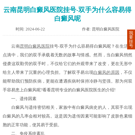
云南昆明白癜风医院挂号-双手为什么容易得
白癜风呢
时间: 2024-06-22
作者: 昆明白癜风医院
我
要
挂
号
云南
昆明白癜风医院
挂号-双手为什么容易得白癜风呢？在生活的
点滴中，我们的双手承载着无数的故事与情感。然而，当白癜风悄然
侵袭这双勤劳的双手时，不仅给它们的外观带来了改变，更在无形中
给主人带来了沉重的心理负担。了解双手易出现
白癜风的原因
，不仅
能帮助我们预防疾病，更能在遭遇疾病时保持冷静与坚强。那为何双
手容易患上白癜风呢?看看昆明专业的白癜风医院医生的介绍!
一、遗传因素
白癜风与遗传密切相关，家族中有白癜风病史的人，其双手出现
白癜风的几率会相对较高。这是因为遗传因素可能影响了皮肤色素细
胞的正常功能，使其易于受损。
二、免疫系统紊乱