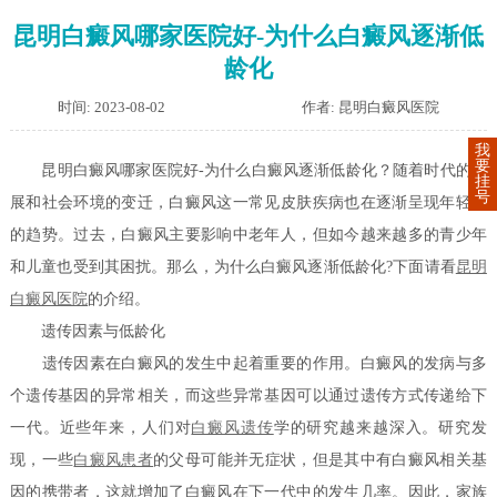
昆明白癜风哪家医院好-为什么白癜风逐渐低
龄化
时间: 2023-08-02
作者: 昆明白癜风医院
我
要
昆明白癜风哪家医院好-为什么白癜风逐渐低龄化？随着时代的发
挂
号
展和社会环境的变迁，白癜风这一常见皮肤疾病也在逐渐呈现年轻化
的趋势。过去，白癜风主要影响中老年人，但如今越来越多的青少年
和儿童也受到其困扰。那么，为什么白癜风逐渐低龄化?下面请看
昆明
白癜风医院
的介绍。
遗传因素与低龄化
遗传因素在白癜风的发生中起着重要的作用。白癜风的发病与多
个遗传基因的异常相关，而这些异常基因可以通过遗传方式传递给下
一代。近些年来，人们对
白癜风遗传
学的研究越来越深入。研究发
现，一些
白癜风患者
的父母可能并无症状，但是其中有白癜风相关基
因的携带者，这就增加了白癜风在下一代中的发生几率。因此，家族